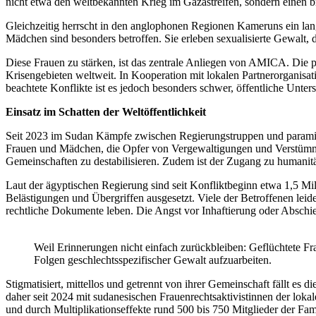
nicht etwa den weltbekannten Krieg im Gazastreifen, sondern einen b
Gleichzeitig herrscht in den anglophonen Regionen Kameruns ein langj
Mädchen sind besonders betroffen. Sie erleben sexualisierte Gewalt, d
Diese Frauen zu stärken, ist das zentrale Anliegen von AMICA. Die p
Krisengebieten weltweit. In Kooperation mit lokalen Partnerorganisat
beachtete Konflikte ist es jedoch besonders schwer, öffentliche Unter
Einsatz im Schatten der Weltöffentlichkeit
Seit 2023 im Sudan Kämpfe zwischen Regierungstruppen und paramilit
Frauen und Mädchen, die Opfer von Vergewaltigungen und Verstümmel
Gemeinschaften zu destabilisieren. Zudem ist der Zugang zu humani
Laut der ägyptischen Regierung sind seit Konfliktbeginn etwa 1,5 Mi
Belästigungen und Übergriffen ausgesetzt. Viele der Betroffenen lei
rechtliche Dokumente leben. Die Angst vor Inhaftierung oder Abschi
Weil Erinnerungen nicht einfach zurückbleiben: Geflüchtete 
Folgen geschlechtsspezifischer Gewalt aufzuarbeiten.
Stigmatisiert, mittellos und getrennt von ihrer Gemeinschaft fällt e
daher seit 2024 mit sudanesischen Frauenrechtsaktivistinnen der lok
und durch Multiplikationseffekte rund 500 bis 750 Mitglieder der Fam