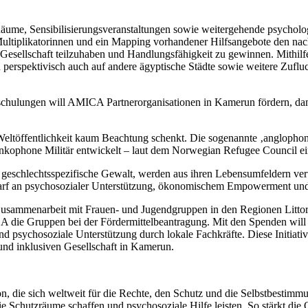
Räume, Sensibilisierungsveranstaltungen sowie weitergehende psycholo
Multiplikatorinnen und ein Mapping vorhandener Hilfsangebote den nac
der Gesellschaft teilzuhaben und Handlungsfähigkeit zu gewinnen. Mit
 perspektivisch auch auf andere ägyptische Städte sowie weitere Zufl
chulungen will AMICA Partnerorganisationen in Kamerun fördern, damit
Weltöffentlichkeit kaum Beachtung schenkt. Die sogenannte ‚anglophone
ankophone Militär entwickelt – laut dem Norwegian Refugee Council ein
n geschlechtsspezifische Gewalt, werden aus ihren Lebensumfeldern ve
Bedarf an psychosozialer Unterstützung, ökonomischem Empowerment und
Zusammenarbeit mit Frauen- und Jugendgruppen in den Regionen Littora
A die Gruppen bei der Fördermittelbeantragung. Mit den Spenden will 
nd psychosoziale Unterstützung durch lokale Fachkräfte. Diese Initiativ
 und inklusiven Gesellschaft in Kamerun.
on, die sich weltweit für die Rechte, den Schutz und die Selbstbestim
e Schutzräume schaffen und psychosoziale Hilfe leisten. So stärkt die 