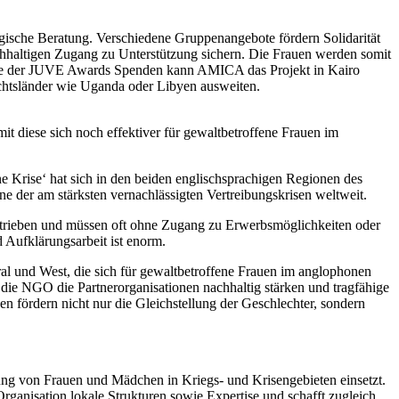
gische Beratung. Verschiedene Gruppenangebote fördern Solidarität
hhaltigen Zugang zu Unterstützung sichern. Die Frauen werden somit
hilfe der JUVE Awards Spenden kann AMICA das Projekt in Kairo
uchtsländer wie Uganda oder Libyen ausweiten.
 diese sich noch effektiver für gewaltbetroffene Frauen im
 Krise‘ hat sich in den beiden englischsprachigen Regionen des
e der am stärksten vernachlässigten Vertreibungskrisen weltweit.
rtrieben und müssen oft ohne Zugang zu Erwerbsmöglichkeiten oder
 Aufklärungsarbeit ist enorm.
l und West, die sich für gewaltbetroffene Frauen im anglophonen
die NGO die Partnerorganisationen nachhaltig stärken und tragfähige
en fördern nicht nur die Gleichstellung der Geschlechter, sondern
mung von Frauen und Mädchen in Kriegs- und Krisengebieten einsetzt.
Organisation lokale Strukturen sowie Expertise und schafft zugleich