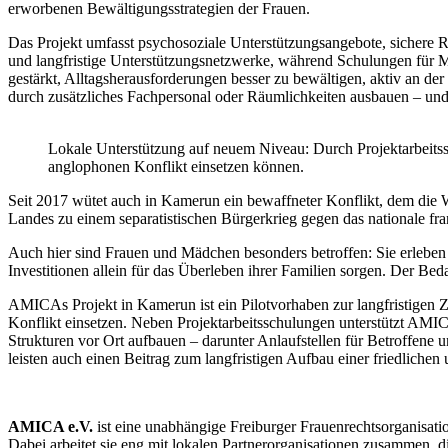
erworbenen Bewältigungsstrategien der Frauen.
Das Projekt umfasst psychosoziale Unterstützungsangebote, sichere 
und langfristige Unterstützungsnetzwerke, während Schulungen für 
gestärkt, Alltagsherausforderungen besser zu bewältigen, aktiv an 
durch zusätzliches Fachpersonal oder Räumlichkeiten ausbauen – und
Lokale Unterstützung auf neuem Niveau: Durch Projektarbeitss
anglophonen Konflikt einsetzen können.
Seit 2017 wütet auch in Kamerun ein bewaffneter Konflikt, dem die 
Landes zu einem separatistischen Bürgerkrieg gegen das nationale fr
Auch hier sind Frauen und Mädchen besonders betroffen: Sie erlebe
Investitionen allein für das Überleben ihrer Familien sorgen. Der 
AMICAs Projekt in Kamerun ist ein Pilotvorhaben zur langfristigen 
Konflikt einsetzen. Neben Projektarbeitsschulungen unterstützt AMIC
Strukturen vor Ort aufbauen – darunter Anlaufstellen für Betroffene u
leisten auch einen Beitrag zum langfristigen Aufbau einer friedlichen
AMICA e.V.
ist eine unabhängige Freiburger Frauenrechtsorganisati
Dabei arbeitet sie eng mit lokalen Partnerorganisationen zusammen, di