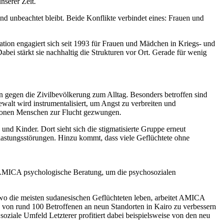
nserer Zeit.
nd unbeachtet bleibt. Beide Konflikte verbindet eines: Frauen und
ation engagiert sich seit 1993 für Frauen und Mädchen in Kriegs- und
bei stärkt sie nachhaltig die Strukturen vor Ort. Gerade für wenig
 gegen die Zivilbevölkerung zum Alltag. Besonders betroffen sind
lt wird instrumentalisiert, um Angst zu verbreiten und
lionen Menschen zur Flucht gezwungen.
d Kinder. Dort sieht sich die stigmatisierte Gruppe erneut
elastungsstörungen. Hinzu kommt, dass viele Geflüchtete ohne
 AMICA psychologische Beratung, um die psychosozialen
, wo die meisten sudanesischen Geflüchteten leben, arbeitet AMICA
n von rund 100 Betroffenen an neun Standorten in Kairo zu verbessern
oziale Umfeld Letzterer profitiert dabei beispielsweise von den neu