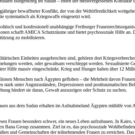
rutalen Bürgerkrieg im Sudan – einen der meistvergessenen Konflikte u
ähriger bewaffneter Konflikt, der von der Weltöffentlichkeit weitgehe
ie systematisch als Kriegswaffe eingesetzt wird.
olitisch und konfessionell unabhängige Freiburger Frauenrechtsorganis
ionen schafft AMICA Schutzräume und bietet psychosoziale Hilfe an. Da
stützung zu mobilisieren.
ärischen Einheiten ausgebrochen sind, gehören dort Kriegsverbrechen
ungen werden, oder gewaltsam verschleppt werden. Sexualisierte Gewa
tärer Hilfe massiv eingeschränkt. Krieg und Hunger haben über 12 Mil
llionen Menschen nach Ägypten geflohen – die Mehrheit davon Frauen un
den stark unter Angstzuständen, Depressionen und posttraumatischen B
ebung hindert sie daran, Gewalt anzuzeigen oder Schutz zu suchen.
Frauen aus dem Sudan erhalten im Aufnahmeland Ägypten mithilfe von
s diesen Frauen besonders schwer, ein neues Leben aufzubauen. In Kairo
alen Bana Group zusammen. Ziel ist es, das psychosoziale Wohlbefinde
ilien und Gemeinschaften der teilnehmenden Frauen zu erreichen. Das s