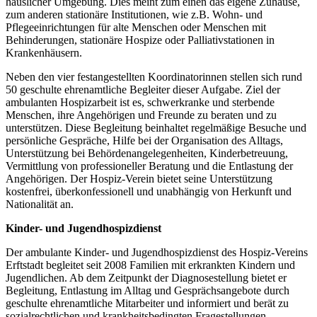
häuslicher Umgebung. Dies meint zum einen das eigene Zuhause,
zum anderen stationäre Institutionen, wie z.B. Wohn- und
Pflegeeinrichtungen für alte Menschen oder Menschen mit
Behinderungen, stationäre Hospize oder Palliativstationen in
Krankenhäusern.
Neben den vier festangestellten Koordinatorinnen stellen sich rund
50 geschulte ehrenamtliche Begleiter dieser Aufgabe. Ziel der
ambulanten Hospizarbeit ist es, schwerkranke und sterbende
Menschen, ihre Angehörigen und Freunde zu beraten und zu
unterstützen. Diese Begleitung beinhaltet regelmäßige Besuche und
persönliche Gespräche, Hilfe bei der Organisation des Alltags,
Unterstützung bei Behördenangelegenheiten, Kinderbetreuung,
Vermittlung von professioneller Beratung und die Entlastung der
Angehörigen. Der Hospiz-Verein bietet seine Unterstützung
kostenfrei, überkonfessionell und unabhängig von Herkunft und
Nationalität an.
Kinder- und Jugendhospizdienst
Der ambulante Kinder- und Jugendhospizdienst des Hospiz-Vereins
Erftstadt begleitet seit 2008 Familien mit erkrankten Kindern und
Jugendlichen. Ab dem Zeitpunkt der Diagnosestellung bietet er
Begleitung, Entlastung im Alltag und Gesprächsangebote durch
geschulte ehrenamtliche Mitarbeiter und informiert und berät zu
sozialrechtlichen und krankheitsbedingten Fragestellungen.